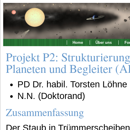
Home
Über uns
Fo
Projekt P2: Strukturieru
Planeten und Begleiter (A
PD Dr. habil. Torsten Löhne 
N.N. (Doktorand)
Zusammenfassung
Der Staub in Trümmerscheiben 