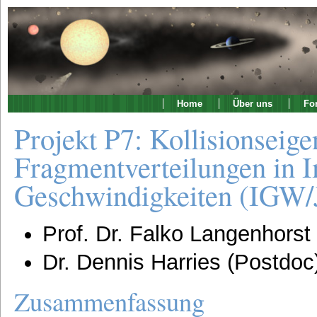
Home
Über uns
Fo
Projekt P7: Kollisionseig
Fragmentverteilungen in 
Geschwindigkeiten (IGW/
Prof. Dr. Falko Langenhorst 
Dr. Dennis Harries (Postdoc
Zusammenfassung