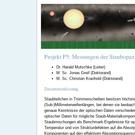
Projekt P5: Messungen der Staubopaz
Dr. Harald Mutschke (Leiter)
M. Sc. Jonas Greif (Doktorand)
M. Sc. Christian Kranhold (Doktorand)
Zusammenfassung
Staubteilchen in Trümmerscheiben besitzen höchstwa
(Sub-)Millimeterwellenlängen, bei denen sie beobach
genaue Kenntnisse der optischen Daten verschiedener
optischer Daten für mögliche Staub-Materialkompon
Staubmischungen als Benchmark-Ergebnisse für optis
Temperatur und von Strukturdefekten auf die Absorp
Komponenten auf den effektiven Absorptionsquersch