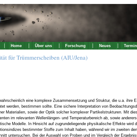
Home
Über uns
Forschung
Neues
Termin
ität für Trümmerscheiben (AIU/Jena)
hrscheinlich eine komplexe Zusammensetzung und Struktur, die u.a. ihre Emi
tet werden, bestimmen sollte. Eine sichere Interpretation von Beobachtungsda
 Materialien, sowie der Optik solcher komplexer Partikelstrukturen. Mit die
enten im relevanten Wellenlängen- und Temperaturbereich ab, sowie anderer
che Modelle. In Hinsicht auf zugrundeliegende physikalische Effekte wird d
tionsindizes bestimmter Stoffe zum Inhalt haben, während wir im zweiten de
nitt untersuchen. Bei der Auswahl von Proben und im Vergleich der Ergebni